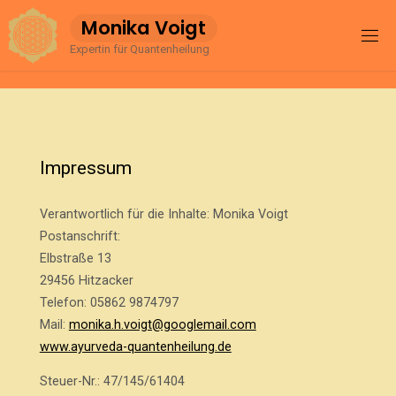
Zum
M
o
n
i
k
a
V
o
i
g
t
Inhalt
Expertin für Quantenheilung
springen
Impressum
Verantwortlich für die Inhalte: Monika Voigt
Postanschrift:
Elbstraße 13
29456 Hitzacker
Telefon: 05862 9874797
Mail:
monika.h.voigt@googlemail.com
www.ayurveda-quantenheilung.de
Steuer-Nr.: 47/145/61404